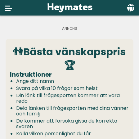
Home
Social
👫Bästa vänskapspris
Privacy
🏆
FAQ's
Instruktioner
Terms & Conditions
Ange ditt namn
Svara på vilka 10 frågor som helst
About us
Din länk till frågesporten kommer att vara
redo
Contact us
Dela länken till frågesporten med dina vänner
och familj
De kommer att försöka gissa de korrekta
svaren
Kolla vilken personlighet du får