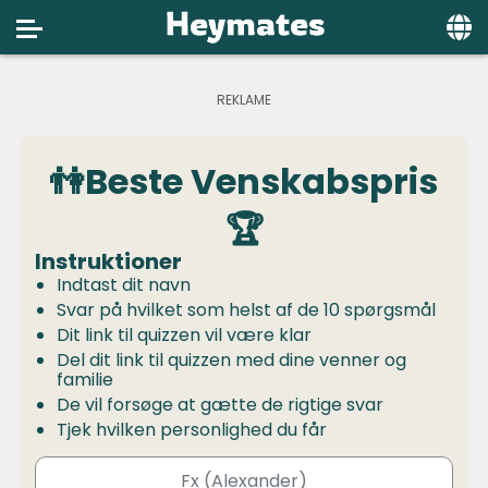
Home
Social
👫Beste Venskabspris
Privacy
🏆
FAQ's
Instruktioner
Terms & Conditions
Indtast dit navn
Svar på hvilket som helst af de 10 spørgsmål
About us
Dit link til quizzen vil være klar
Contact us
Del dit link til quizzen med dine venner og
familie
De vil forsøge at gætte de rigtige svar
Tjek hvilken personlighed du får