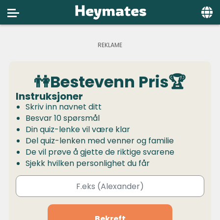
Home
Social
👫Bestevenn Pris🏆
Privacy
Instruksjoner
FAQ's
Skriv inn navnet ditt
Besvar 10 spørsmål
Terms & Conditions
Din quiz-lenke vil være klar
Del quiz-lenken med venner og familie
About us
De vil prøve å gjette de riktige svarene
Contact us
Sjekk hvilken personlighet du får
Bekreft