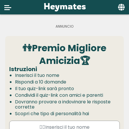
Home
Social
👫Premio Migliore
Privacy
Amicizia🏆
FAQ's
Istruzioni
Terms & Conditions
Inserisci il tuo nome
Rispondi a 10 domande
About us
Il tuo quiz-link sarà pronto
Contact us
Condividi il quiz-link con amici e parenti
Dovranno provare a indovinare le risposte
corrette
Scopri che tipo di personalità hai